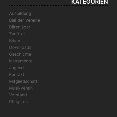
KATEGORIEN
Ausbildung
Ball der Vereine
Bärenjäger
Zunftrat
Bilder
Downloads
Geschichte
Instrumente
Jugend
Kontakt
Mitgliedschaft
Musikverein
Vorstand
Pfingsten